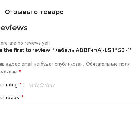
Отзывы о товаре
eviews
ere are no reviews yet.
e the first to review “Кабель АВВГнг(А)-LS 1* 50 -1”
аш адрес email не будет опубликован.
Обязательные поля
омечены
*
ur rating
*
our review
*