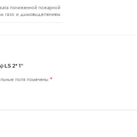
иката пониженной пожарной
ым газо и дымовыделением
-LS 2* 1”
ельные поля помечены
*