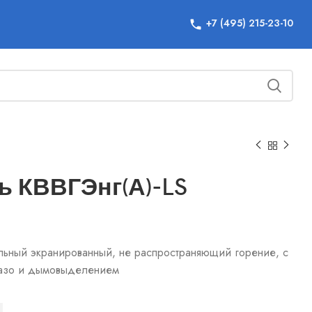
+7 (495) 215-23-10
ь КВВГЭнг(А)-LS
льный экранированный, не распространяющий горение, с
азо и дымовыделением