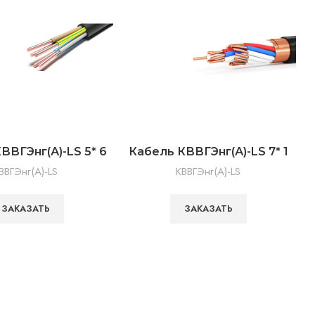
ВВГЭнг(А)-LS 5* 6
Кабель КВВГЭнг(А)-LS 7* 1
К
ВВГЭнг(А)-LS
КВВГЭнг(А)-LS
ЗАКАЗАТЬ
ЗАКАЗАТЬ