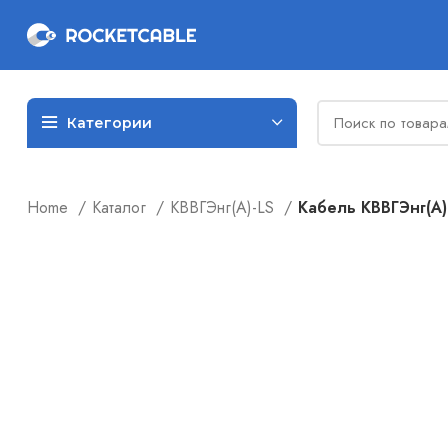
Категории
Home
Каталог
КВВГЭнг(А)-LS
Кабель КВВГЭнг(А)