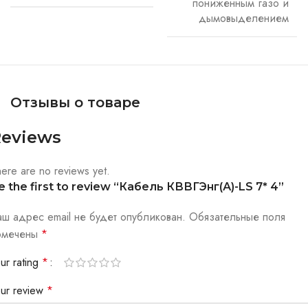
пониженным газо и
дымовыделением
Отзывы о товаре
eviews
ere are no reviews yet.
e the first to review “Кабель КВВГЭнг(А)-LS 7* 4”
аш адрес email не будет опубликован.
Обязательные поля
омечены
*
ur rating
*
our review
*