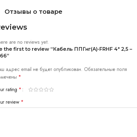
Отзывы о товаре
eviews
ere are no reviews yet.
e the first to review “Кабель ППГнг(А)-FRHF 4* 2,5 –
,66”
аш адрес email не будет опубликован.
Обязательные поля
омечены
*
ur rating
*
our review
*