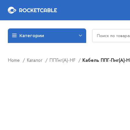
Категории
Home
Каталог
ППГнг(А)-HF
Кабель ППГ-Пнг(А)-H