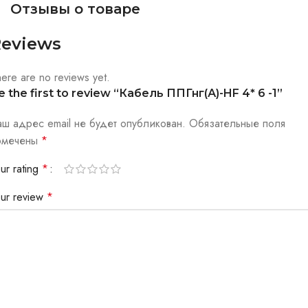
Отзывы о товаре
eviews
ere are no reviews yet.
e the first to review “Кабель ППГнг(А)-HF 4* 6 -1”
аш адрес email не будет опубликован.
Обязательные поля
омечены
*
ur rating
*
our review
*