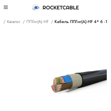
e
Каталог
ППГнг(А)-HF
Кабель ППГнг(А)-HF 4* 6 -1