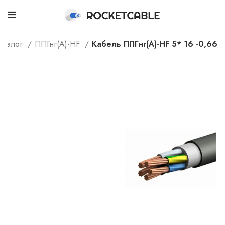
аталог
ППГнг(А)-HF
Кабель ППГнг(А)-HF 5* 16 -0,66