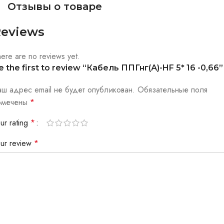
Отзывы о товаре
eviews
ere are no reviews yet.
e the first to review “Кабель ППГнг(А)-HF 5* 16 -0,66”
аш адрес email не будет опубликован.
Обязательные поля
омечены
*
ur rating
*
our review
*