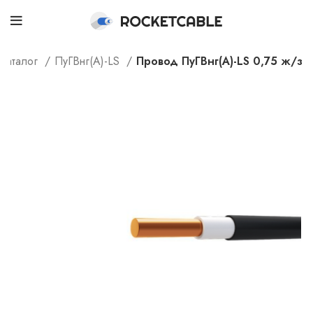
Каталог
ПуГВнг(А)-LS
Провод ПуГВнг(А)-LS 0,75 ж/з