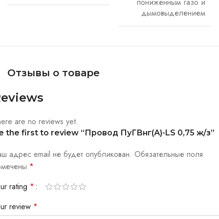
пониженным газо и
дымовыделением
Отзывы о товаре
eviews
ere are no reviews yet.
e the first to review “Провод ПуГВнг(А)-LS 0,75 ж/з”
аш адрес email не будет опубликован.
Обязательные поля
омечены
*
ur rating
*
our review
*