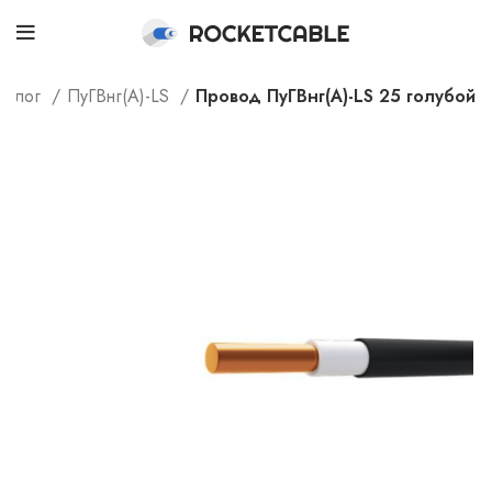
талог
ПуГВнг(А)-LS
Провод ПуГВнг(А)-LS 25 голубой