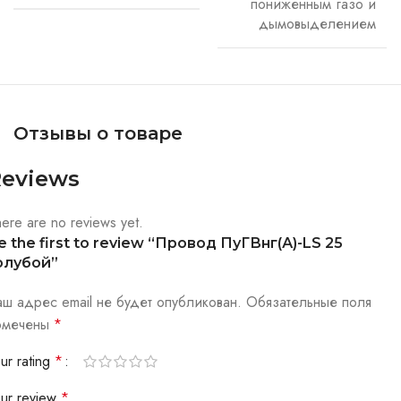
пониженным газо и
дымовыделением
Отзывы о товаре
eviews
ere are no reviews yet.
e the first to review “Провод ПуГВнг(А)-LS 25
олубой”
аш адрес email не будет опубликован.
Обязательные поля
омечены
*
ur rating
*
our review
*