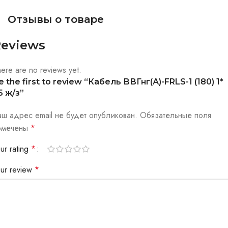
Отзывы о товаре
eviews
ere are no reviews yet.
e the first to review “Кабель ВВГнг(А)-FRLS-1 (180) 1*
,5 ж/з”
аш адрес email не будет опубликован.
Обязательные поля
омечены
*
ur rating
*
our review
*