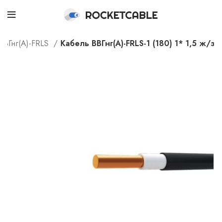
ВВГнг(А)-FRLS
Кабель ВВГнг(А)-FRLS-1 (180) 1* 1,5 ж/з