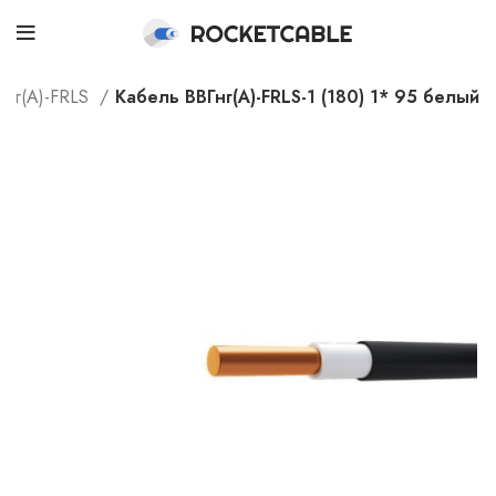
Гнг(А)-FRLS
Кабель ВВГнг(А)-FRLS-1 (180) 1* 95 белый