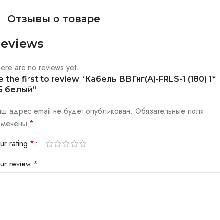
Отзывы о товаре
eviews
ere are no reviews yet.
e the first to review “Кабель ВВГнг(А)-FRLS-1 (180) 1*
5 белый”
аш адрес email не будет опубликован.
Обязательные поля
омечены
*
ur rating
*
our review
*