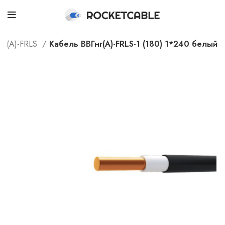
нг(А)-FRLS
Кабель ВВГнг(А)-FRLS-1 (180) 1*240 белый