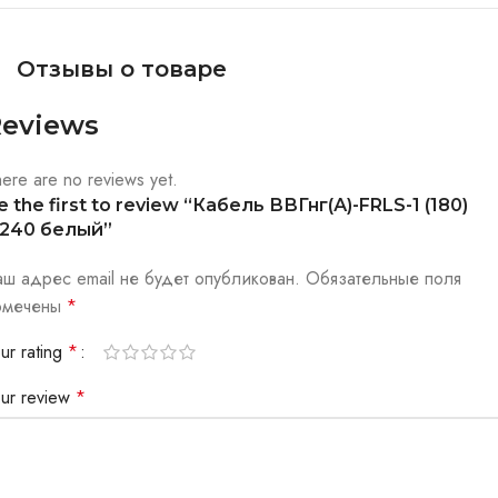
Отзывы о товаре
eviews
ere are no reviews yet.
e the first to review “Кабель ВВГнг(А)-FRLS-1 (180)
*240 белый”
аш адрес email не будет опубликован.
Обязательные поля
омечены
*
ur rating
*
our review
*