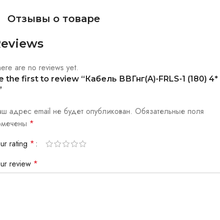
Отзывы о товаре
eviews
ere are no reviews yet.
e the first to review “Кабель ВВГнг(А)-FRLS-1 (180) 4*
”
аш адрес email не будет опубликован.
Обязательные поля
омечены
*
ur rating
*
our review
*