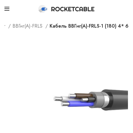
лог
ВВГнг(А)-FRLS
Кабель ВВГнг(А)-FRLS-1 (180) 4* 6