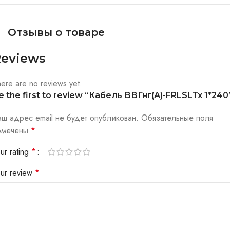
Отзывы о товаре
eviews
ere are no reviews yet.
e the first to review “Кабель ВВГнг(А)-FRLSLTx 1*240
аш адрес email не будет опубликован.
Обязательные поля
омечены
*
ur rating
*
our review
*