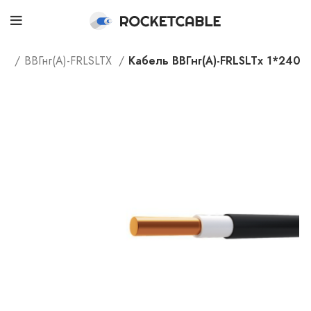
ог
ВВГнг(А)-FRLSLTX
Кабель ВВГнг(А)-FRLSLTx 1*240