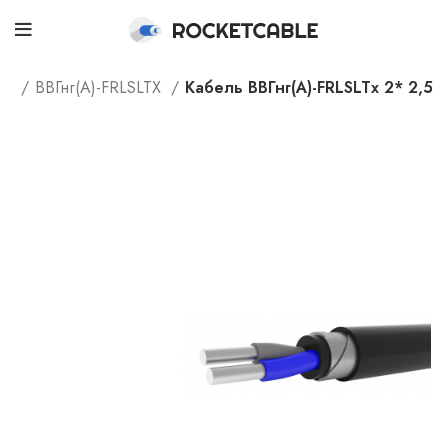
ог
ВВГнг(А)-FRLSLTX
Кабель ВВГнг(А)-FRLSLTx 2* 2,5