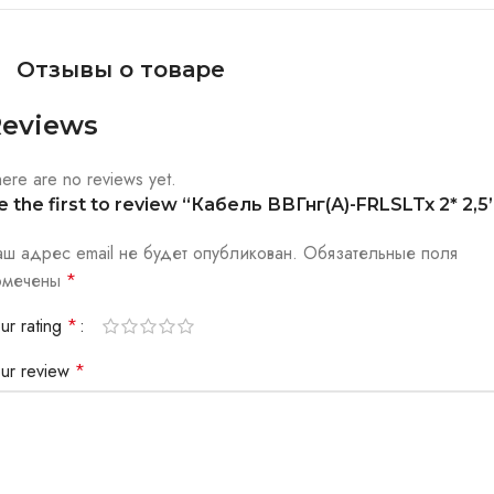
Отзывы о товаре
eviews
ere are no reviews yet.
e the first to review “Кабель ВВГнг(А)-FRLSLTx 2* 2,5
аш адрес email не будет опубликован.
Обязательные поля
омечены
*
ur rating
*
our review
*