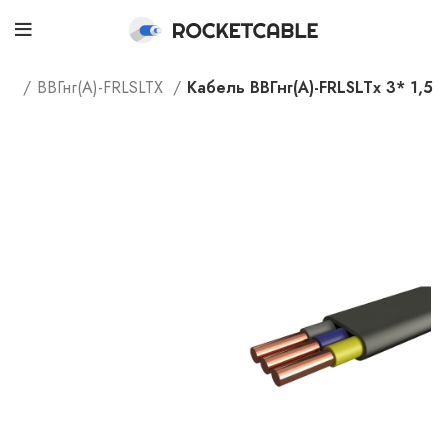
лог
ВВГнг(А)-FRLSLTX
Кабель ВВГнг(А)-FRLSLTx 3* 1,5