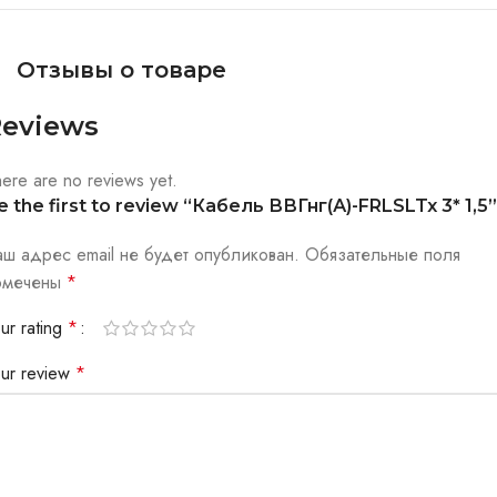
Отзывы о товаре
eviews
ere are no reviews yet.
e the first to review “Кабель ВВГнг(А)-FRLSLTx 3* 1,5”
аш адрес email не будет опубликован.
Обязательные поля
омечены
*
ur rating
*
our review
*