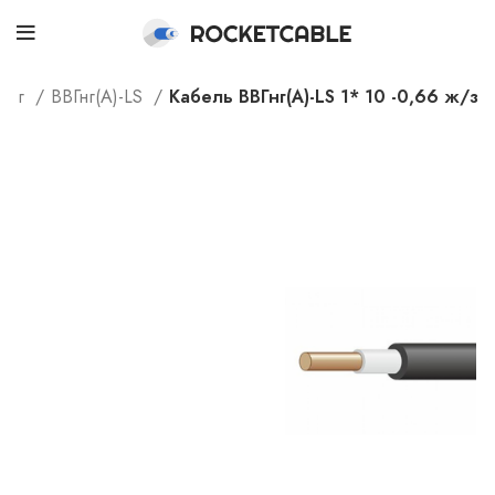
алог
ВВГнг(А)-LS
Кабель ВВГнг(А)-LS 1* 10 -0,66 ж/з