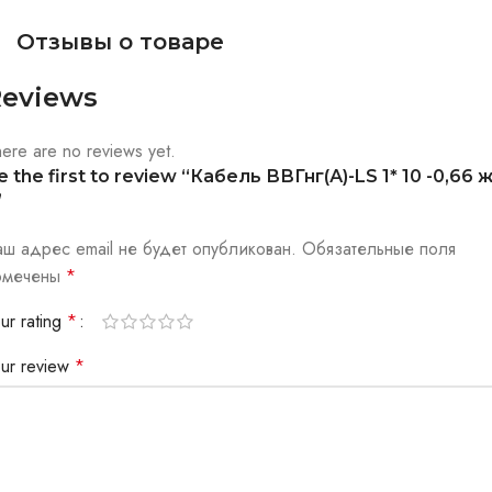
Отзывы о товаре
eviews
ere are no reviews yet.
e the first to review “Кабель ВВГнг(А)-LS 1* 10 -0,66 ж
”
аш адрес email не будет опубликован.
Обязательные поля
омечены
*
ur rating
*
our review
*