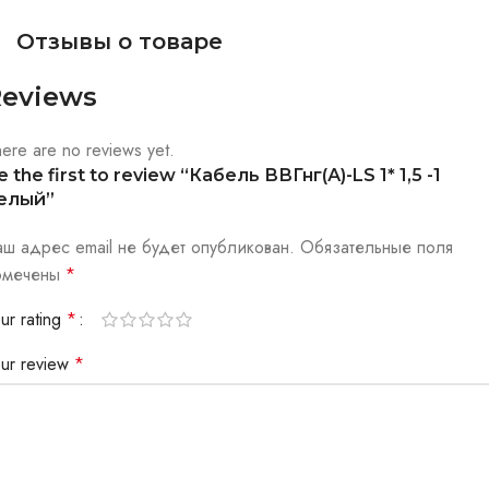
Отзывы о товаре
eviews
ere are no reviews yet.
e the first to review “Кабель ВВГнг(А)-LS 1* 1,5 -1
елый”
аш адрес email не будет опубликован.
Обязательные поля
омечены
*
ur rating
*
our review
*