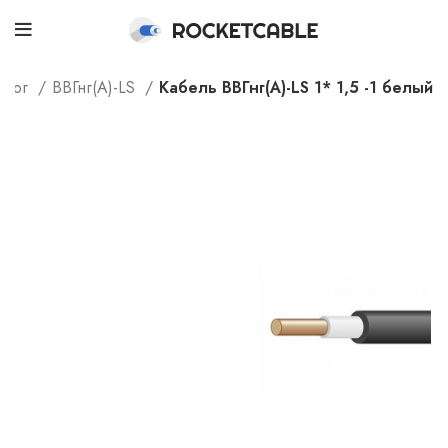
алог
ВВГнг(А)-LS
Кабель ВВГнг(А)-LS 1* 1,5 -1 белый