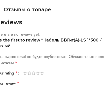
Отзывы о товаре
eviews
ere are no reviews yet.
e the first to review “Кабель ВВГнг(А)-LS 1*300 -1
елый”
аш адрес email не будет опубликован.
Обязательные поля
омечены
*
ur rating
*
our review
*