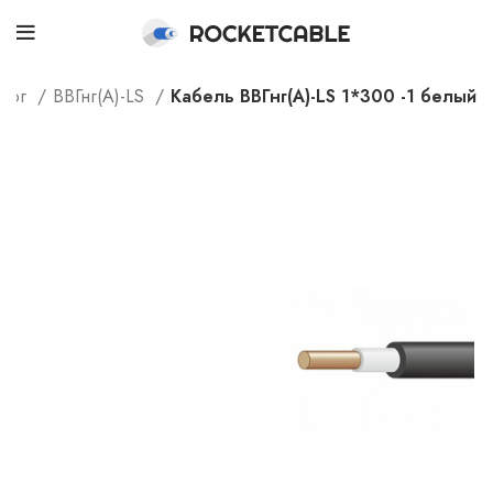
алог
ВВГнг(А)-LS
Кабель ВВГнг(А)-LS 1*300 -1 белый