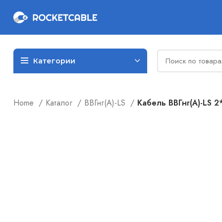
Категории
Home
Каталог
ВВГнг(А)-LS
Кабель ВВГнг(А)-LS 2*