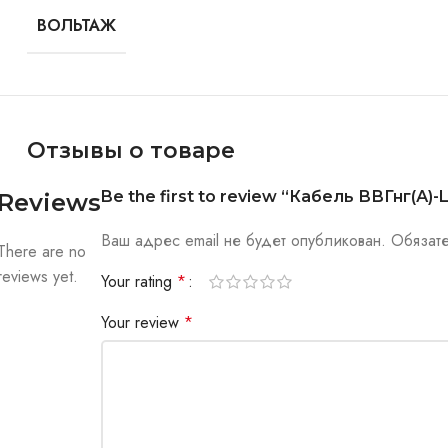
ВОЛЬТАЖ
Отзывы о товаре
Be the first to review “Кабель ВВГнг(А)-LS
Reviews
Ваш адрес email не будет опубликован.
Обязат
There are no
reviews yet.
Your rating
*
Your review
*