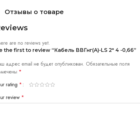
Отзывы о товаре
eviews
ere are no reviews yet.
e the first to review “Кабель ВВГнг(А)-LS 2* 4 -0,66”
аш адрес email не будет опубликован.
Обязательные поля
омечены
*
ur rating
*
our review
*