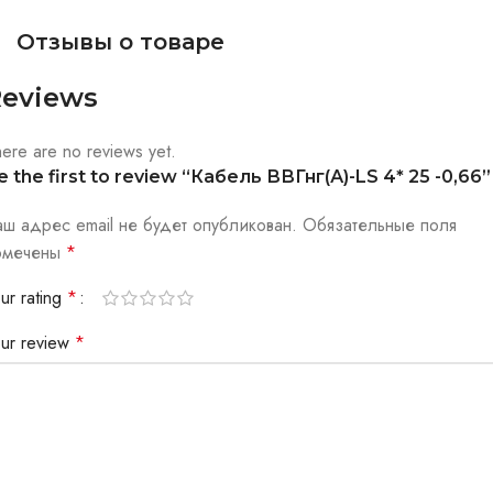
Отзывы о товаре
eviews
ere are no reviews yet.
e the first to review “Кабель ВВГнг(А)-LS 4* 25 -0,66”
аш адрес email не будет опубликован.
Обязательные поля
омечены
*
ur rating
*
our review
*