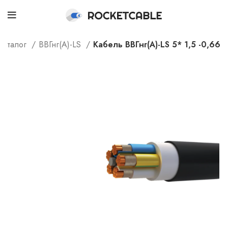
Каталог
ВВГнг(А)-LS
Кабель ВВГнг(А)-LS 5* 1,5 -0,66