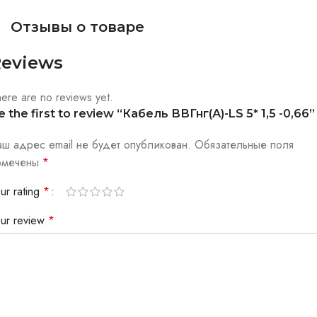
Отзывы о товаре
eviews
ere are no reviews yet.
e the first to review “Кабель ВВГнг(А)-LS 5* 1,5 -0,66”
аш адрес email не будет опубликован.
Обязательные поля
омечены
*
ur rating
*
our review
*