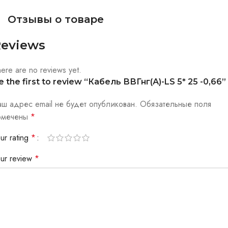
Отзывы о товаре
eviews
ere are no reviews yet.
e the first to review “Кабель ВВГнг(А)-LS 5* 25 -0,66”
аш адрес email не будет опубликован.
Обязательные поля
омечены
*
ur rating
*
our review
*