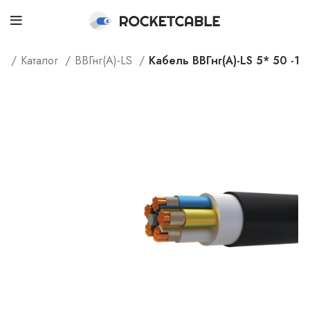
e
Каталог
ВВГнг(А)-LS
Кабель ВВГнг(А)-LS 5* 50 -1