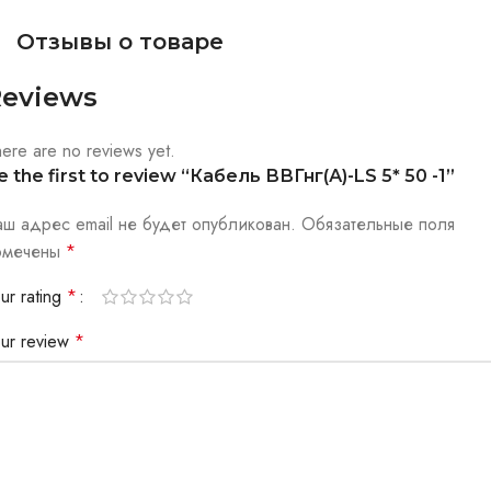
Отзывы о товаре
eviews
ere are no reviews yet.
e the first to review “Кабель ВВГнг(А)-LS 5* 50 -1”
аш адрес email не будет опубликован.
Обязательные поля
омечены
*
ur rating
*
our review
*