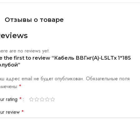
Отзывы о товаре
eviews
ere are no reviews yet.
e the first to review “Кабель ВВГнг(А)-LSLTx 1*185
олубой”
аш адрес email не будет опубликован.
Обязательные поля
омечены
*
ur rating
*
our review
*