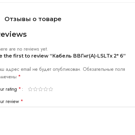
Отзывы о товаре
eviews
ere are no reviews yet.
e the first to review “Кабель ВВГнг(А)-LSLTx 2* 6”
аш адрес email не будет опубликован.
Обязательные поля
омечены
*
ur rating
*
our review
*