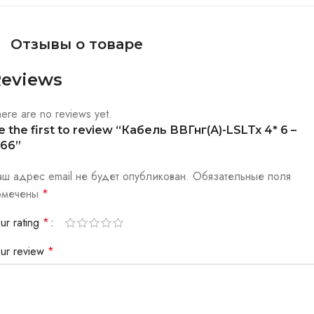
Отзывы о товаре
eviews
ere are no reviews yet.
e the first to review “Кабель ВВГнг(А)-LSLTx 4* 6 –
,66”
аш адрес email не будет опубликован.
Обязательные поля
омечены
*
ur rating
*
our review
*