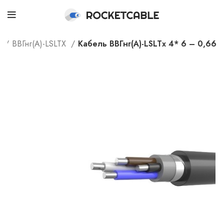
г
ВВГнг(А)-LSLTX
Кабель ВВГнг(А)-LSLTx 4* 6 – 0,66