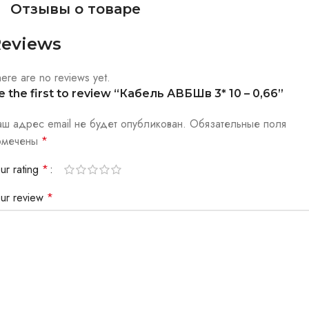
Отзывы о товаре
eviews
ere are no reviews yet.
e the first to review “Кабель АВБШв 3* 10 – 0,66”
аш адрес email не будет опубликован.
Обязательные поля
омечены
*
ur rating
*
our review
*