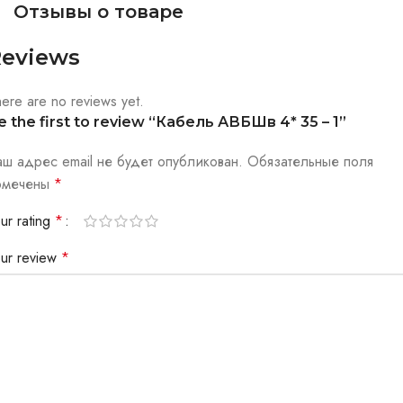
Отзывы о товаре
eviews
ere are no reviews yet.
e the first to review “Кабель АВБШв 4* 35 – 1”
аш адрес email не будет опубликован.
Обязательные поля
омечены
*
ur rating
*
our review
*