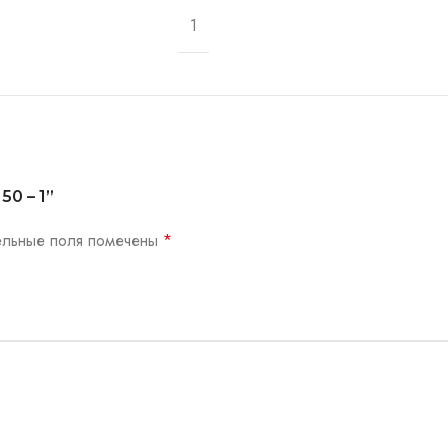
1
50 – 1”
ельные поля помечены
*