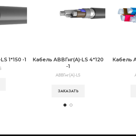
S 1*150 -1
Кабель АВВГнг(А)-LS 4*120
Кабель А
-1
S
АВВГнг(А)-LS
ЗАКАЗАТЬ