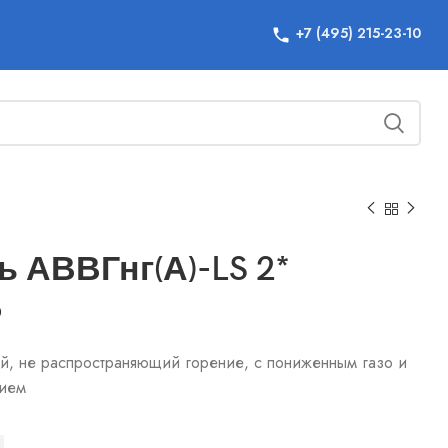
+7 (495) 215-23-10
ь АВВГнг(А)-LS 2*
6
й, не распространяющий горение, с пониженным газо и
ием