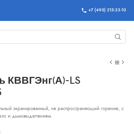
+7 (495) 215-23-10
ь КВВГЭнг(А)-LS
5
льный экранированный, не распространяющий горение, с
азо и дымовыделением