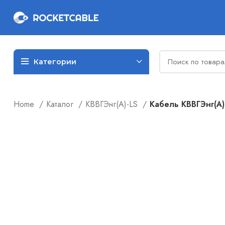
Категории
Home
Каталог
КВВГЭнг(А)-LS
Кабель КВВГЭнг(А)