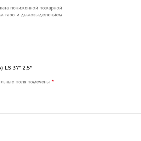
иката пониженной пожарной
ым газо и дымовыделением
)-LS 37* 2,5”
ельные поля помечены
*