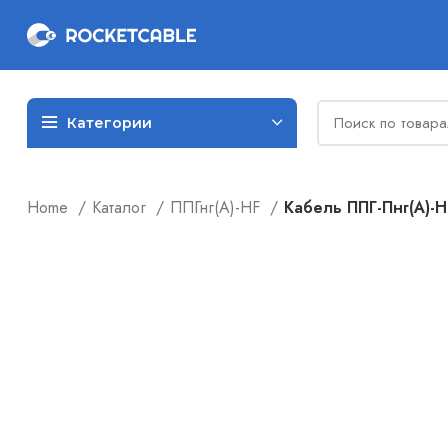
Категории
Home
Каталог
ППГнг(А)-HF
Кабель ППГ-Пнг(А)-H