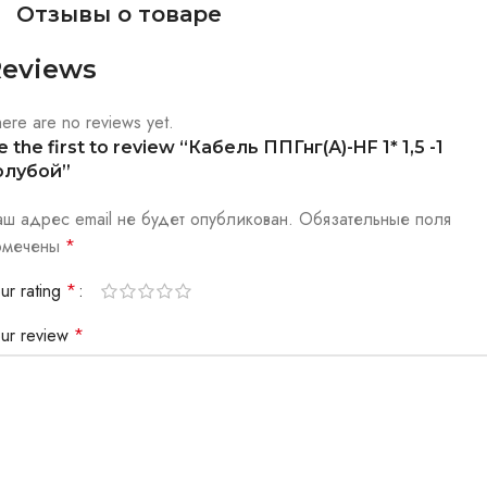
Отзывы о товаре
eviews
ere are no reviews yet.
e the first to review “Кабель ППГнг(А)-HF 1* 1,5 -1
олубой”
аш адрес email не будет опубликован.
Обязательные поля
омечены
*
ur rating
*
our review
*