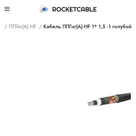
ог
ППГнг(А)-HF
Кабель ППГнг(А)-HF 1* 1,5 -1 голубой