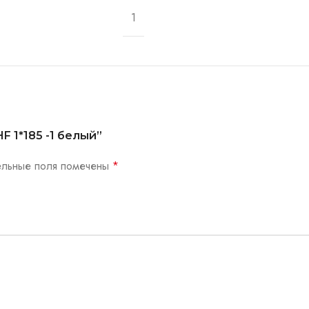
1
HF 1*185 -1 белый”
ельные поля помечены
*