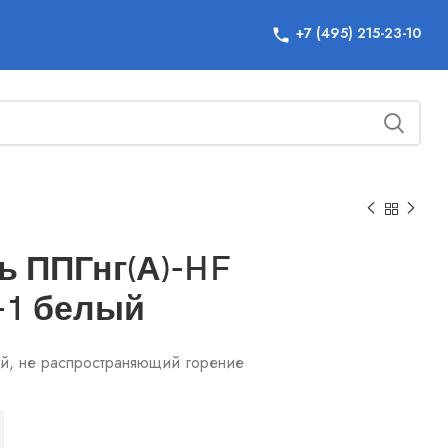
+7 (495) 215-23-10
ь ППГнг(А)-HF
 -1 белый
ой, не распространяющий горение