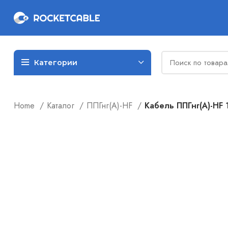
Категории
Home
Каталог
ППГнг(А)-HF
Кабель ППГнг(А)-HF 