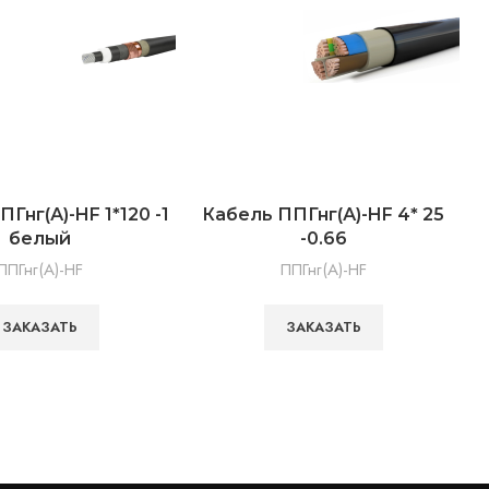
Гнг(А)-HF 1*120 -1
Кабель ППГнг(А)-HF 4* 25
К
белый
-0.66
ППГнг(А)-HF
ППГнг(А)-HF
ЗАКАЗАТЬ
ЗАКАЗАТЬ