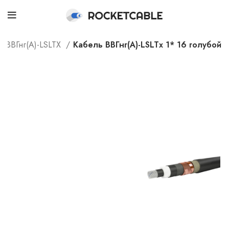
ВВГнг(А)-LSLTX
Кабель ВВГнг(А)-LSLTx 1* 16 голубой