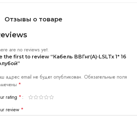
Отзывы о товаре
eviews
ere are no reviews yet.
e the first to review “Кабель ВВГнг(А)-LSLTx 1* 16
олубой”
аш адрес email не будет опубликован.
Обязательные поля
омечены
*
ur rating
*
our review
*