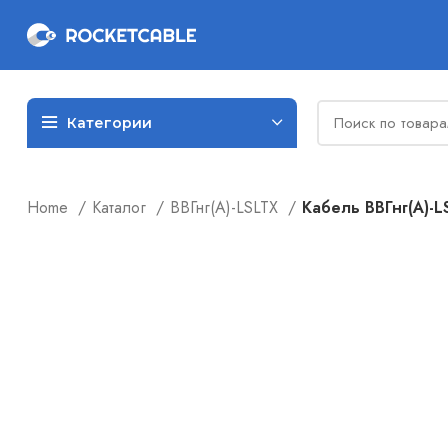
Категории
Home
Каталог
ВВГнг(А)-LSLTX
Кабель ВВГнг(А)-L