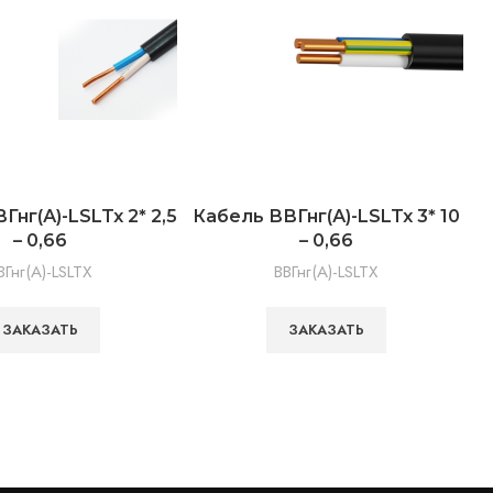
Гнг(А)-LSLTx 2* 2,5
Кабель ВВГнг(А)-LSLTx 3* 10
К
– 0,66
– 0,66
ВГнг(А)-LSLTX
ВВГнг(А)-LSLTX
ЗАКАЗАТЬ
ЗАКАЗАТЬ