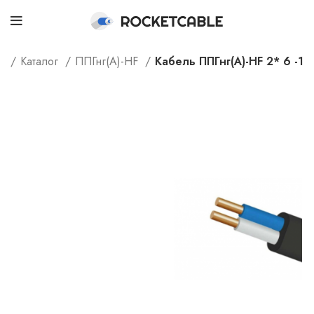
e
Каталог
ППГнг(А)-HF
Кабель ППГнг(А)-HF 2* 6 -1