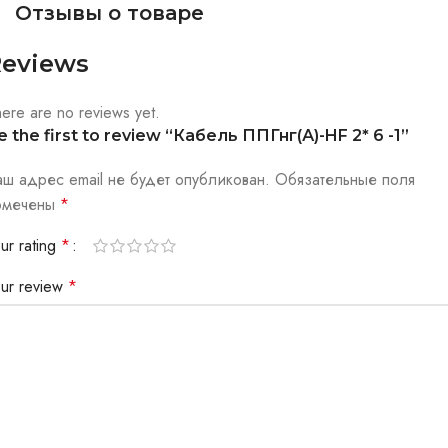
Отзывы о товаре
eviews
ere are no reviews yet.
e the first to review “Кабель ППГнг(А)-HF 2* 6 -1”
аш адрес email не будет опубликован.
Обязательные поля
омечены
*
ur rating
*
our review
*