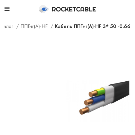
аталог
ППГнг(А)-HF
Кабель ППГнг(А)-HF 3* 50 -0.66