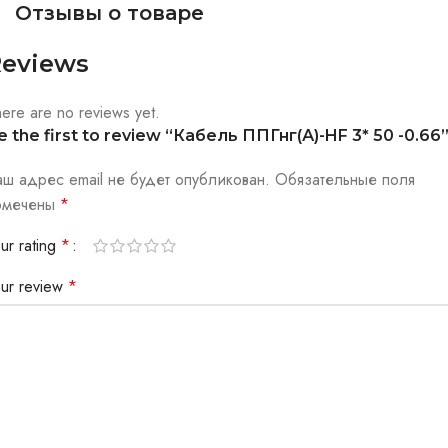
Отзывы о товаре
eviews
ere are no reviews yet.
e the first to review “Кабель ППГнг(А)-HF 3* 50 -0.66
аш адрес email не будет опубликован.
Обязательные поля
омечены
*
ur rating
*
our review
*