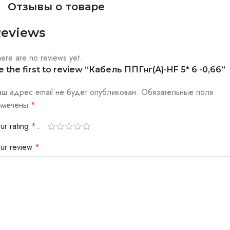
Отзывы о товаре
eviews
ere are no reviews yet.
e the first to review “Кабель ППГнг(А)-HF 5* 6 -0,66”
аш адрес email не будет опубликован.
Обязательные поля
омечены
*
ur rating
*
our review
*