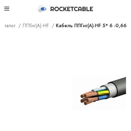
Каталог
ППГнг(А)-HF
Кабель ППГнг(А)-HF 5* 6 -0,66